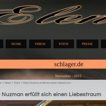
Direkt
zum
Inhalt
N
MUSIK
VIDEOS
FOTOS
PRESSE
schlager.de
November - 2015