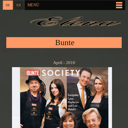
Direkt
MENÜ
DE
EN
Hauptmenü
zum
Inhalt
Sie sind hier
Bunte
April - 2010