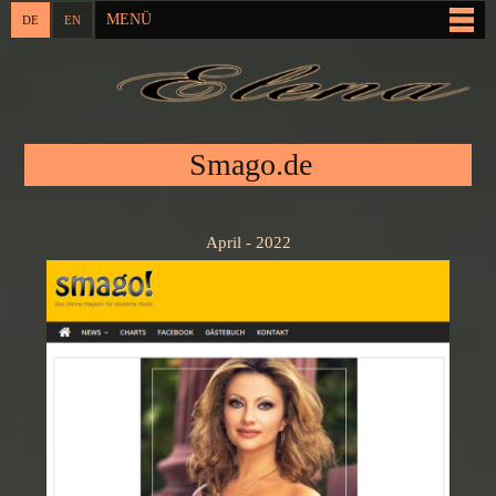
Direkt
MENÜ
DE
EN
Hauptmenü
zum
Inhalt
Sie sind hier
Smago.de
April - 2022